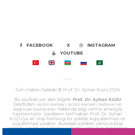
FACEBOOK
X
INSTAGRAM
YOUTUBE
Tüm Hakları Saklıdır © Prof. Dr. Ayhan Kuzu 2024
Bu sayfada yer alan bilgiler
Prof. Dr. Ayhan KUZU
tarafından,
kolon kanseri
,
kolon kanseri tedavisi
ve
bağırsak hastalıkları
hakkında bilgi verme amacıyla
hazırlanmıştır. İçeriklerin telif hakları Prof. Dr. Ayhan
KUZU'ya ait olup herhangi bir şekilde kopyalanması ve
çoğaltılması yasaktır. Buradaki içerikler yalnızca bilgi
vermek amaçlı olup teşhis ve tedavi amaçlı kullanılamaz.
Sağlık sorunlarınız için en kısa sürede doktorunuza