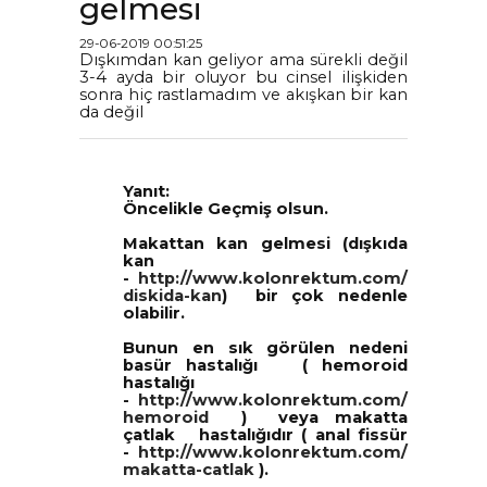
gelmesi
29-06-2019 00:51:25
Dışkımdan kan geliyor ama sürekli değil
3-4 ayda bir oluyor bu cinsel ilişkiden
sonra hiç rastlamadım ve akışkan bir kan
da değil
Yanıt:
Öncelikle Geçmiş olsun.
Makattan kan gelmesi (dışkıda
kan
-
http://www.kolonrektum.com/
diskida-kan
) bir çok nedenle
olabilir.
Bunun en sık görülen nedeni
basür hastalığı ( hemoroid
hastalığı
-
http://www.kolonrektum.com/
hemoroid
) veya makatta
çatlak hastalığıdır ( anal fissür
-
http://www.kolonrektum.com/
makatta-catlak
).