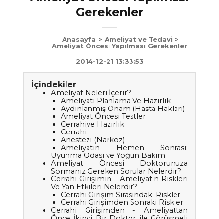
Gerekenler
Anasayfa
>
Ameliyat ve Tedavi
>
Ameliyat Öncesi Yapılması Gerekenler
2014-12-21 13:33:53
İçindekiler
Ameliyat Neleri İçerir?
Ameliyatı Planlama Ve Hazırlık
Aydınlanmış Onam (Hasta Hakları)
Ameliyat Öncesi Testler
Cerrahiye Hazırlık
Cerrahi
Anestezi (Narkoz)
Ameliyatın Hemen Sonrası:
Uyunma Odası ve Yoğun Bakım
Ameliyat Öncesi Doktorunuza
Sormanız Gereken Sorular Nelerdir?
Cerrahi Girişimin - Ameliyatın Riskleri
Ve Yan Etkileri Nelerdir?
Cerrahi Girişim Sırasındaki Riskler
Cerrahi Girişimden Sonraki Riskler
Cerrahi Girişimden - Ameliyattan
Önce İkinci Bir Doktor ile Görüşmeli