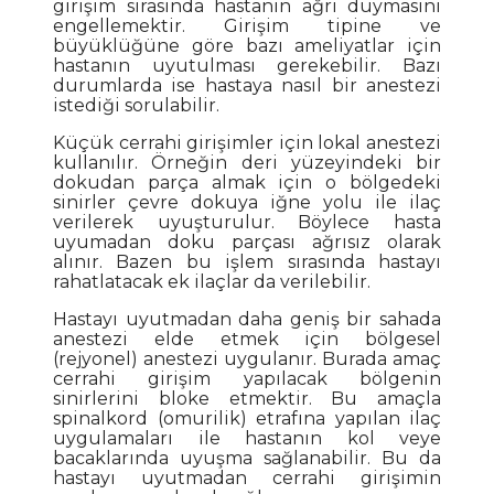
girişim sırasında hastanın ağrı duymasını
engellemektir. Girişim tipine ve
büyüklüğüne göre bazı ameliyatlar için
hastanın uyutulması gerekebilir. Bazı
durumlarda ise hastaya nasıl bir anestezi
istediği sorulabilir.
Küçük cerrahi girişimler için lokal anestezi
kullanılır. Örneğin deri yüzeyindeki bir
dokudan parça almak için o bölgedeki
sinirler çevre dokuya iğne yolu ile ilaç
verilerek uyuşturulur. Böylece hasta
uyumadan doku parçası ağrısız olarak
alınır. Bazen bu işlem sırasında hastayı
rahatlatacak ek ilaçlar da verilebilir.
Hastayı uyutmadan daha geniş bir sahada
anestezi elde etmek için bölgesel
(rejyonel) anestezi uygulanır. Burada amaç
cerrahi girişim yapılacak bölgenin
sinirlerini bloke etmektir. Bu amaçla
spinalkord (omurilik) etrafına yapılan ilaç
uygulamaları ile hastanın kol veye
bacaklarında uyuşma sağlanabilir. Bu da
hastayı uyutmadan cerrahi girişimin