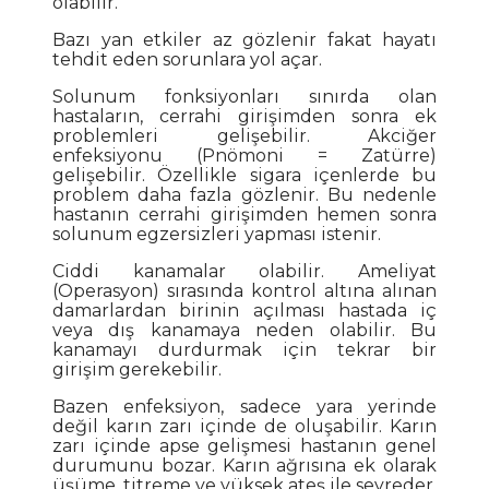
olabilir.
Bazı yan etkiler az gözlenir fakat hayatı
tehdit eden sorunlara yol açar.
Solunum fonksiyonları sınırda olan
hastaların, cerrahi girişimden sonra ek
problemleri gelişebilir. Akciğer
enfeksiyonu (Pnömoni = Zatürre)
gelişebilir. Özellikle sigara içenlerde bu
problem daha fazla gözlenir. Bu nedenle
hastanın cerrahi girişimden hemen sonra
solunum egzersizleri yapması istenir.
Ciddi kanamalar olabilir. Ameliyat
(Operasyon) sırasında kontrol altına alınan
damarlardan birinin açılması hastada iç
veya dış kanamaya neden olabilir. Bu
kanamayı durdurmak için tekrar bir
girişim gerekebilir.
Bazen enfeksiyon, sadece yara yerinde
değil karın zarı içinde de oluşabilir. Karın
zarı içinde apse gelişmesi hastanın genel
durumunu bozar. Karın ağrısına ek olarak
üşüme, titreme ve yüksek ateş ile seyreder.