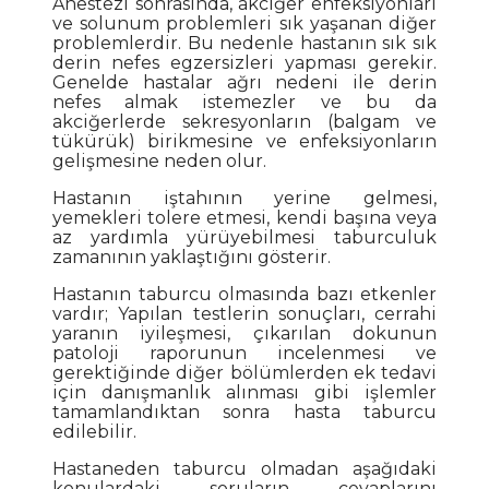
Anestezi sonrasında, akciğer enfeksiyonları
ve solunum problemleri sık yaşanan diğer
problemlerdir. Bu nedenle hastanın sık sık
derin nefes egzersizleri yapması gerekir.
Genelde hastalar ağrı nedeni ile derin
nefes almak istemezler ve bu da
akciğerlerde sekresyonların (balgam ve
tükürük) birikmesine ve enfeksiyonların
gelişmesine neden olur.
Hastanın iştahının yerine gelmesi,
yemekleri tolere etmesi, kendi başına veya
az yardımla yürüyebilmesi taburculuk
zamanının yaklaştığını gösterir.
Hastanın taburcu olmasında bazı etkenler
vardır; Yapılan testlerin sonuçları, cerrahi
yaranın iyileşmesi, çıkarılan dokunun
patoloji raporunun incelenmesi ve
gerektiğinde diğer bölümlerden ek tedavi
için danışmanlık alınması gibi işlemler
tamamlandıktan sonra hasta taburcu
edilebilir.
Hastaneden taburcu olmadan aşağıdaki
konulardaki soruların cevaplarını