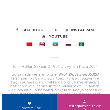
FACEBOOK
X
INSTAGRAM
YOUTUBE
Tüm Hakları Saklıdır © Prof. Dr. Ayhan Kuzu 2024
Bu sayfada yer alan bilgiler
Prof. Dr. Ayhan KUZU
tarafından,
kolon kanseri
,
kolon kanseri tedavisi
ve
bağırsak hastalıkları
hakkında bilgi verme amacıyla
hazırlanmıştır. İçeriklerin telif hakları Prof. Dr. Ayhan
KUZU'ya ait olup herhangi bir şekilde kopyalanması ve
çoğaltılması yasaktır. Buradaki içerikler yalnızca bilgi
vermek amaçlı olup teşhis ve tedavi amaçlı kullanılamaz.
Sağlık sorunlarınız için en kısa sürede doktorunuza
başvurunuz.
Instagramda Takip
Doktora Sor