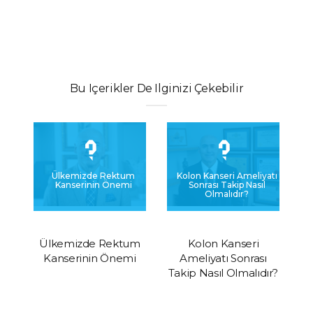
Bu Içerikler De Ilginizi Çekebilir
Ülkemizde Rektum
Kolon Kanseri
B
Kanserinin Önemi
Ameliyatı Sonrası
Takip Nasıl Olmalıdır?