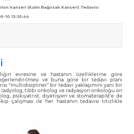
olon Kanseri (Kalın Bağırsak Kanseri) Tedavisi
5-10 13:35:44
i
alığın evresine ve hastanın özelliklerine göre
eğerlendirilmesi ve buna göre bir tedavi planı
ı "multidisipliner" bir tedavi yaklaşımını yani bir
h, radyolog, tıbbi onkolog ve radyasyon onkoloğu ön
log, psikiyatrist, diyetisyen ve stomaterapist'e de
p çalışması ile her hastanın tedavisi titizlikle