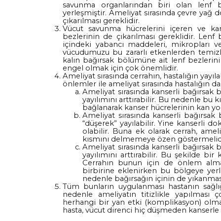
savunma organlarından biri olan lenf 
yerleşmiştir. Ameliyat sırasında çevre yağ 
çıkarılması gereklidir.
Vücut savunma hücrelerini içeren ve kan
bezlerinin de çıkarılması gereklidir. Lenf 
içindeki yabancı maddeleri, mikropları v
vücudumuzu bu zararlı etkenlerden temizl
kalın bağırsak bölümüne ait lenf bezlerini
engel olmak için çok önemlidir.
Ameliyat sırasında cerrahın, hastalığın yayıl
önlemler ile ameliyat sırasında hastalığın d
Ameliyat sırasında kanserli bağırsak b
yayılımını arttırabilir. Bu nedenle b
bağlanarak kanser hücrelerinin kan yol
Ameliyat sırasında kanserli bağırsak b
“düşerek” yayılabilir. Yine kanserli d
olabilir. Buna ek olarak cerrah, amel
kısmını delmemeye özen göstermelidi
Ameliyat sırasında kanserli bağırsak b
yayılımını arttırabilir. Bu şekilde bir
Cerrahın bunun için de önlem alması
birbirine eklenirken bu bölgeye yerl
nedenle bağırsağın içinin de yıkanmas
Tüm bunların uygulanması hastanın sağlığı
nedenle ameliyatın titizlikle yapılması 
herhangi bir yan etki (komplikasyon) olmak
hasta, vücut direnci hiç düşmeden kanserle 