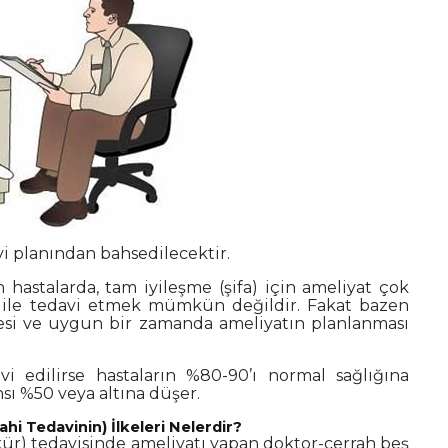
vi planından bahsedilecektir.
n hastalarda, tam iyileşme (şifa) için ameliyat çok
i ile tedavi etmek mümkün değildir. Fakat bazen
mesi ve uygun bir zamanda ameliyatın planlanması
i edilirse hastaların %80-90’ı normal sağlığına
sı %50 veya altına düşer.
hi Tedavinin) İlkeleri Nelerdir?
 (kür) tedavisinde ameliyatı yapan doktor-cerrah beş