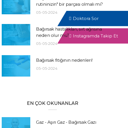
rutininizin" bir parçası olmalı mı?
05-05-2024
Doktora Sor
Bağırsak hastalıkları, sırt ağrısına
neden olur mu?
Instagramda Takip Et
05-05-2024
Bağırsak fıtığının nedenleri!
05-05-2024
EN ÇOK OKUNANLAR
Gaz - Aşırı Gaz - Bağırsak Gazı