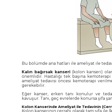
Bu bölümde ana hatları ile ameliyat ile teda
Kalın bağırsak kanseri
(
kolon kanseri
) ola
önemlidir. Hastalığı tek başına kemoterap
ameliyat tedavisi öncesi kemoterapi veril
gerekebilir.
Eğer kanser, erken tanı konulur ve tedav
kavuşur. Tanı, geç evrelerde konursa şifa şan
Kolon Kanserinde Ameliyat ile Tedavinin (Cerra
Kolon kanseri
nin cerrahi olarak tam şifa ile