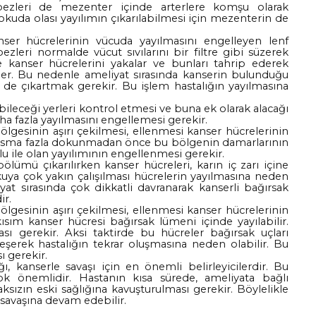
bezleri de mezenter içinde arterlere komşu olarak
dokuda olası yayılımın çıkarılabilmesi için mezenterin de
ser hücrelerinin vücuda yayılmasını engelleyen lenf
bezleri normalde vücut sıvılarını bir filtre gibi süzerek
e kanser hücrelerini yakalar ve bunları tahrip ederek
er. Bu nedenle ameliyat sırasında kanserin bulunduğu
 de çıkartmak gerekir. Bu işlem hastalığın yayılmasına
abileceği yerleri kontrol etmesi ve buna ek olarak alacağı
aha fazla yayılmasını engellemesi gerekir.
ölgesinin aşırı çekilmesi, ellenmesi kanser hücrelerinin
u kısma fazla dokunmadan önce bu bölgenin damarlarının
u ile olan yayılımının engellenmesi gerekir.
ölümü çıkarılırken kanser hücreleri, karın iç zarı içine
okuya çok yakın çalışılması hücrelerin yayılmasına neden
iyat sırasında çok dikkatli davranarak kanserli bağırsak
r.
ölgesinin aşırı çekilmesi, ellenmesi kanser hücrelerinin
 kısım kanser hücresi bağırsak lümeni içinde yayılabilir.
 gerekir. Aksi taktirde bu hücreler bağırsak uçları
eşerek hastalığın tekrar oluşmasına neden olabilir. Bu
ı gerekir.
, kanserle savaşı için en önemli belirleyicilerdir. Bu
çok önemlidir. Hastanın kısa sürede, ameliyata bağlı
sızın eski sağlığına kavuşturulması gerekir. Böylelikle
savaşına devam edebilir.