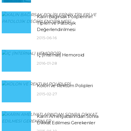
Kalın Bağırsak Poliplerinin
Tipleri ve Patolojik
Değerlendirilmesi
2015-06-16
İç (İnternal) Hemoroid
2016-01-28
Kolon ve Rektum Polipleri
2015-02-27
Karın Ameliyatlarından Sonra
Dikkat Edilmesi Gerekenler